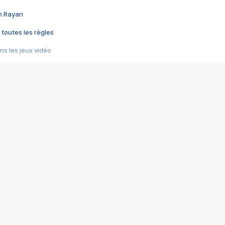
im Rayan
 toutes les règles
s les jeux vidéo
us choquant de Rockstar ? - Le scandale BULLY
e plus moche de Steam
du RÊVE tourne au CAUCHEMAR
pendant 8 heures
it… à tort
umiliés par un jeu vidéo
ire - Final Fantasy 8
ti un empire - Age of Empires
story DOFUS