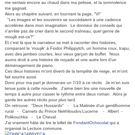
me sentais encore au chaud dans ma pelisse, et la somnolence
me gagnait.
Alors au chapitre suivant, en tournant la page, "VI"
"Les images et les souvenirs se succédaient à une cadence
accélérée dans mon imagination. Le donneur de conseils qui
n'arrête pas de crier dans le second traîneau, quel genre de
moujik est-ce?"
Et c'est là que le narrateur se met à raconter des histoires,
comparant le 'moujik' à Fiodor Philippytch, un homme roux, trapu,
avec des jambes courtes, leur vieux garçon de buffet. Nous
avons droit à une histoire de noyade et une autre lors d'un
déménagement de piano.
Ces deux histoires m'ont diverti de la tempête de neige, et m'ont
fait sourire aussi.
Donc pour ma part je donnerais un 7/10 à ce récits. Je m'en suis
tenue juste à cette nouvelle. J'aime bien lire une nouvelle de
temps à autre pour casser le rythme entre deux roman. Alors je
garde les autres récits pour plus tard.
On retrouve: "Deux Hussards" - La Matinée d'un gentilhomme
rural - Carnets du Prince Nekhlioudov.Lucerne - Albert -
Polikouchka - Le Cheval.
J'ai vraiment hâte de lire le billet de
FondantOchocolat
qui a
organisé la Lecture commune.