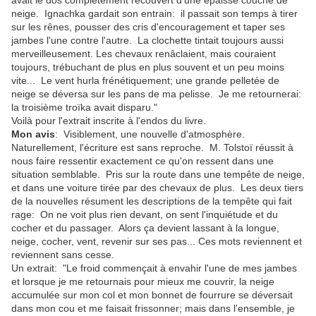
avait le dos complètement recouvert d'une épaisse couche de
neige. Ignachka gardait son entrain: il passait son temps à tirer
sur les rênes, pousser des cris d'encouragement et taper ses
jambes l'une contre l'autre. La clochette tintait toujours aussi
merveilleusement. Les chevaux renâclaient, mais couraient
toujours, trébuchant de plus en plus souvent et un peu moins
vite... Le vent hurla frénétiquement; une grande pelletée de
neige se déversa sur les pans de ma pelisse. Je me retournerai:
la troisième troïka avait disparu."
Voilà pour l'extrait inscrite à l'endos du livre.
Mon avis
: Visiblement, une nouvelle d'atmosphère.
Naturellement, l'écriture est sans reproche. M. Tolstoï réussit à
nous faire ressentir exactement ce qu'on ressent dans une
situation semblable. Pris sur la route dans une tempête de neige,
et dans une voiture tirée par des chevaux de plus. Les deux tiers
de la nouvelles résument les descriptions de la tempête qui fait
rage: On ne voit plus rien devant, on sent l'inquiétude et du
cocher et du passager. Alors ça devient lassant à la longue,
neige, cocher, vent, revenir sur ses pas... Ces mots reviennent et
reviennent sans cesse.
Un extrait: "Le froid commençait à envahir l'une de mes jambes
et lorsque je me retournais pour mieux me couvrir, la neige
accumulée sur mon col et mon bonnet de fourrure se déversait
dans mon cou et me faisait frissonner; mais dans l'ensemble, je