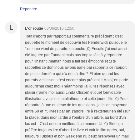
Répondre
L
L'or rouge
03/06/2016 12:50
Tout d'abord par rapport au commentaire précédent ; c'est
peut-être le moment de découvrir les Penderwick puisque le
1er tome vient de paraître en poche ;0) Ensuite j'ai moi aussi
été taguée par Fondant mais pas trop la tête à y répondre
pour l'instant (maman nous a fait des émotions et tu te
rappelles ce dont nous avions parlé par rapport à ce rapport
de petite dernière qui n'a rien à dire ? Et bien quand les
parents vieillissent c'est encore plus présent !! Mais j'en parle
aujourd'hui chez moi)) néanmoins j'ai lu tes réponses avec
plaisir (j'aime moi aussi Linda Olsson) et quel formidable
illustration avec cette bibliothèque et cette jeune fille :0) Pour
répondre à une ou deux de tes questions ; je lis en moyenne
entre 50 et 75 livres par an, j'adore lire à l'extérieur en été (sur
la plage, dans mon jardin à l'ombre d'un arbre, au bord d'un
lac ect... C'est encore meilleur à ce moment là ;0) Sinon je
préfère toujours lire d'abord le livre et voir le film après, oui,
toujours ! Bisous et bon week end (tu peux m'envoyer un mail