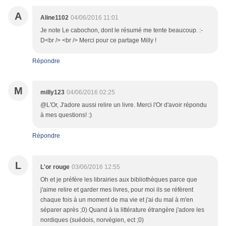
A
Aline1102
04/06/2016 11:01
Je note Le cabochon, dont le résumé me tente beaucoup. :-
D<br /> <br /> Merci pour ce partage Milly !
Répondre
M
milly123
04/06/2016 02:25
@L'Or, J'adore aussi relire un livre. Merci l'Or d'avoir répondu
à mes questions! :)
Répondre
L
L'or rouge
03/06/2016 12:55
Oh et je préfère les librairies aux bibliothèques parce que
j'aime relire et garder mes livres, pour moi ils se réfèrent
chaque fois à un moment de ma vie et j'ai du mal à m'en
séparer après ;0) Quand à la littérature étrangère j'adore les
nordiques (suédois, norvégien, ect ;0)