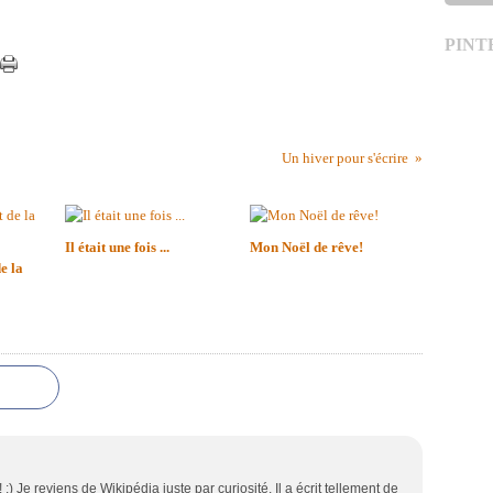
PINT
Un hiver pour s'écrire
Il était une fois ...
Mon Noël de rêve!
e la
 :) Je reviens de Wikipédia juste par curiosité. Il a écrit tellement de