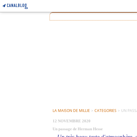
LA MAISON DE MILLIE
>
CATEGORIES
>
UN PASS
12 NOVEMBRE 2020
Un passage de Herman Hesse
Un très beau texte d'atmosphère, q