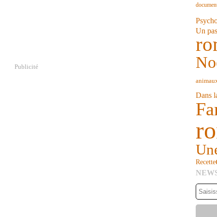
document
Jan
Fév
Mar
Avr
Psycho
Jan
Fév
Mar
Un pas
Jan
ro
No
Publicité
animau
Dans l
Fa
ro
Une
Recette
NEW