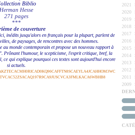
ollection Biblio
2021
Aoû
Herman Hesse
2020
Juil
Dé
271 pages
2019
Mar
No
Dé
***
2018
Fév
Oct
No
Dé
ième de couverture
2017
Jan
Sep
Oct
No
Dé
ici, inédits jusqu'alors en français pour la plupart, parlent de
2016
Aoû
Sep
Oct
No
Dé
e villes, de paysages, de rencontres avec des hommes.
face au monde contemporain et propose un nouveau rapport à
2015
Juil
Aoû
Sep
Oct
No
Dé
". Prônant l'humour, le scepticisme, l'esprit critique, bref, la
2014
Jui
Juil
Aoû
Sep
Oct
No
Dé
tiel, ce qui explique pourquoi ces textes sont aujourd'hui encore
2013
Ma
Jui
Juil
Aoû
Aoû
Oct
No
Dé
si actuels.
2012
Avr
Ma
Jui
Juil
Juil
Sep
Oct
No
Dé
2011
Mar
Avr
Ma
Jui
Jui
Aoû
Sep
Oct
No
Dé
2009
Fév
Mar
Avr
Ma
Ma
Juil
Aoû
Sep
Oct
No
Dé
DERN
Jan
Fév
Mar
Avr
Avr
Jui
Juil
Aoû
Sep
Oct
No
Jui
Jan
Fév
Mar
Mar
Ma
Jui
Juil
Aoû
Sep
Oct
Ma
Jan
Fév
Fév
Avr
Ma
Jui
Juil
Aoû
Sep
Avr
Jan
Jan
Mar
Avr
Ma
Jui
Juil
Aoû
Mar
Jan
Mar
Avr
Ma
Jui
Juil
Fév
CATÉ
Fév
Mar
Avr
Ma
Jui
Jan
Fév
Mar
Avr
Ma