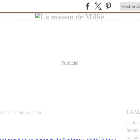
Publicité
LA M
AGE DE HERMAN HESSE
La lec
favori.
saison
ui parle de la neige et de l'enfance, dédié à tous