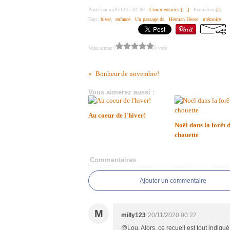
Posté par milly123 à 01:00 -
Commentaires [
…
]
- Permalien [
#
]
Tags:
hiver
,
enfance
,
Un passage de
,
Herman Hesse
,
mémoire
Vous aimez ?
0 vote
Bonheur de novembre!
Vous aimerez aussi :
Au coeur de l'hiver!
Noël dans la forêt d
chouette
Commentaires
Ajouter un commentaire
M
milly123
20/11/2020 00:22
@Lou, Alors, ce recueil est tout indiqué!