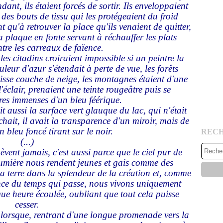
ndant, ils étaient forcés de sortir. Ils enveloppaient
s des bouts de tissu qui les protégeaient du froid
nt qu'à retrouver la place qu'ils venaient de quitter,
a plaque en fonte servant à réchauffer les plats
tre les carreaux de faïence.
es citadins croiraient impossible si un peintre la
ouleur d'azur s'étendait à perte de vue, les forêts
sse couche de neige, les montagnes étaient d'une
clair, prenaient une teinte rougeâtre puis se
es immenses d'un bleu féérique.
t aussi la surface vert glauque du lac, qui n'était
ait, il avait la transparence d'un miroir, mais de
un bleu foncé tirant sur le noir.
REC
(...)
èvent jamais, c'est aussi parce que le ciel pur de
a lumière nous rendent jeunes et gais comme des
 terre dans la splendeur de la création et, comme
ence du temps qui passe, nous vivons uniquement
que heure écoulée, oubliant que tout cela puisse
cesser.
 lorsque, rentrant d'une longue promenade vers la