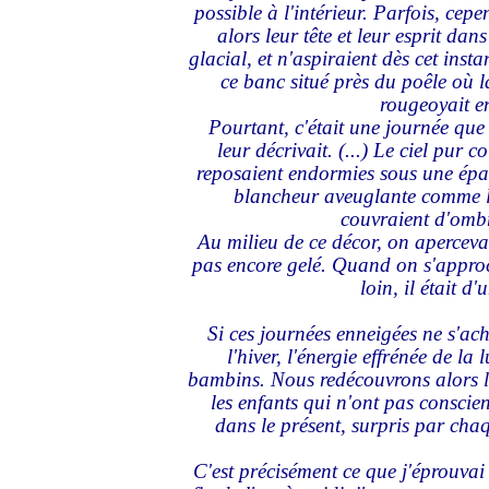
possible à l'intérieur. Parfois, cepe
alors leur tête et leur esprit dan
glacial, et n'aspiraient dès cet insta
ce banc situé près du poêle où l
rougeoyait en
Pourtant, c'était une journée que l
leur décrivait. (...) Le ciel pur c
reposaient endormies sous une épai
blancheur aveuglante comme l'é
couvraient d'ombr
Au milieu de ce décor, on apercevai
pas encore gelé. Quand on s'approch
loin, il était d'
Si ces journées enneigées ne s'ach
l'hiver, l'énergie effrénée de l
bambins. Nous redécouvrons alors la
les enfants qui n'ont pas consci
dans le présent, surpris par cha
C'est précisément ce que j'éprouvai