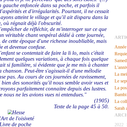
in gauche enfoncée dans sa poche, et parfois il
'aspérités et d'irrégularités. Pourtant, il ne cessait
yons atteint le village et qu'il ait disparu dans la
, où régnait déjà l'obscurité.
'empêcher de réfléchir, de m'interroger sur ce que
n véritable chant vespéral dédié à cette journée,
ARTI
de cette époque d'une richesse inoubliable, mais
e et devenue confuse.
Année 
enfant se contentait de faire la li lo, mais c'était
Requi
lement quelques variations, à chaque fois quelque
Samedi
 était si familière, si évidente que je me mis à chanter
L'anni
a chanson. Peut-être s'agissait-il d'une mélodie
La mei
ense pas. Au cours de ces journées de ravissement,
Le sep
 bien des sonorités qu'il nous semble avoir vues et
La posi
royons parfaitement connaitre depuis des lustres.
e nous ne les avions vues ni entendues."
Bambi -
(1905)
La coll
Texte de la page 45 à 50.
Sarah 
ARCH
'Art de l'oisiveté
Livre de poche
2022