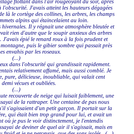
illage flottant dans l'air rougeoyant du soir, après
à l'obscurité. J'avais atteint les hauteurs dégagées
de là le cortège des collines, les arbres, les champs
sommets alpins qui étaincelaient au loin.
ts hivernales. Il y régnait une atmosphère bleutée et
vait rien d'autre que le soupir anxieux des arbres
 J'avais épié le renard roux à la fois prudent et
montagne, puis le gibier sombre qui passait près
s envahis par les roseaux.
(...)
oyeux dans l'obscurité qui grandissait rapidement.
entais relativement affamé, mais aussi comblé. Je
, pure, délicieuse, inoubliable, qui valait cent
 demi vécues et oubliées.
(...)
ute recouverte de neige qui luisait faiblement, une
essayai de la rattraper. Une centaine de pas nous
il s'agissaient d'un petit garçon. Il portait sur la
re, qui était bien trop grand pour lui, et avait un
t où je pus le voir distinctement, je l'entendis
ayai de deviner de quel air il s'agissait, mais en
u froid et je ne percevais que des sons isolés. (...)