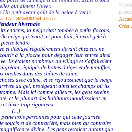
N'hésit
elles qui aiment l'hiver.
! Un petit avant goût de la neige à venir.
partag
Accuei
lendeur hivernale
Créer 
ts entières, la neige était tombée à petits flocons,
e neige qui tenait, et pour finir, il avait gelé à
pierre fendre.
yé et déblayé régulièrement devant chez eux ne
ecourir à la pioche pour dégager leur entrée ainsi
ve. Ils étaient nombreux au village et s'affairaient
ugréant, équipés de bottes à tiges et de mouffles,
x oreilles dans des châles de laine.
choses avec calme, et se réjouissaient que la neige
rivée du gel, protégeant ainsi les champs où ils
automne. Mais ici comme ailleurs, les gens sereins
rité, et la plupart des habitants maudissaient en
cet hiver trop rigoureux.
(...)
 peine trois personnes pour qui cette journée
e soucis et de contrariété, mais bien au contraire
 magnificence divine. Les gens restaient autant que