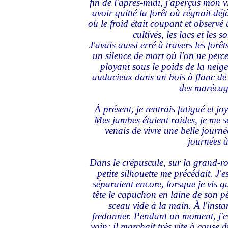
fin de l'après-midi, j'aperçus mon v
avoir quitté la forêt où régnait déj
où le froid était coupant et observé 
cultivés, les lacs et les 
J'avais aussi erré à travers les forê
un silence de mort où l'on ne perce
ployant sous le poids de la neige.
audacieux dans un bois à flanc de 
des marécage
À présent, je rentrais fatigué et j
Mes jambes étaient raides, je me s
venais de vivre une belle journée
journées à
Dans le crépuscule, sur la grand-ro
petite silhouette me précédait. J'
séparaient encore, lorsque je vis qu'
tête le capuchon en laine de son pè
sceau vide à la main. À l'instan
fredonner. Pendant un moment, j'ess
vain; il marchait très vite à cause d