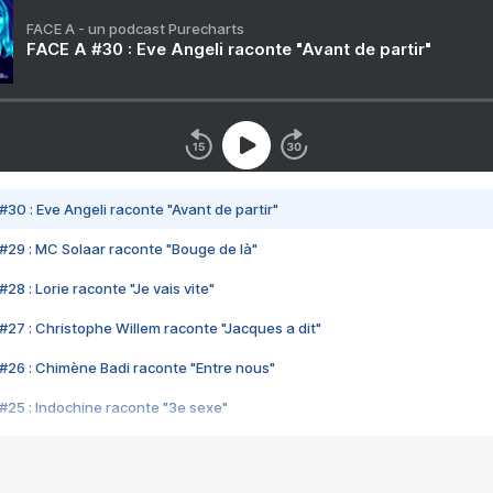
FACE A - un podcast Purecharts
FACE A #30 : Eve Angeli raconte "Avant de partir"
#30 : Eve Angeli raconte "Avant de partir"
#29 : MC Solaar raconte "Bouge de là"
28 : Lorie raconte "Je vais vite"
#27 : Christophe Willem raconte "Jacques a dit"
#26 : Chimène Badi raconte "Entre nous"
#25 : Indochine raconte "3e sexe"
#24 : Zaho raconte "C'est chelou"
#23 : Patrick Bruel raconte "Au café des délices"