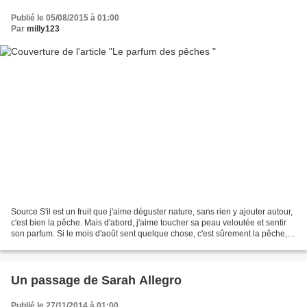
Publié le 05/08/2015 à 01:00
Par
milly123
Source S'il est un fruit que j'aime déguster nature, sans rien y ajouter autour,
c'est bien la pêche. Mais d'abord, j'aime toucher sa peau veloutée et sentir
son parfum. Si le mois d'août sent quelque chose, c'est sûrement la pêche,
comme la clémentine...
Un passage de Sarah Allegro
Publié le 27/11/2014 à 01:00