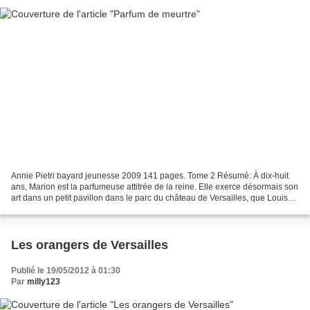
Annie Pietri bayard jeunesse 2009 141 pages. Tome 2 Résumé: À dix-huit
ans, Marion est la parfumeuse attitrée de la reine. Elle exerce désormais son
art dans un petit pavillon dans le parc du château de Versailles, que Louis
XIV en personne lui a octroyé....
Les orangers de Versailles
Publié le 19/05/2012 à 01:30
Par
milly123