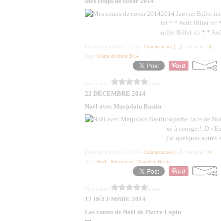
Mes coups de coeur 2014
2014 Janvier Billet ici 
ici * * Avril Billet ici
uillet Billet ici * * Aoû
Posté par milly123 à 16:50 -
Commentaires [
…
]
- Permalien [
#
]
Tags:
Coups de coeur 2014
Vous aimez ?
0 vote
22 DÉCEMBRE 2014
Noël avec Marjolain Bastin
Superbe carte de Noë
xe à corriger! :D «E
j'ai quelques autres «
Posté par milly123 à 15:09 -
Commentaires [
…
]
- Permalien [
#
]
Tags:
Noël
,
Illustratrice
,
Marjolein Bastin
Vous aimez ?
0 vote
17 DÉCEMBRE 2014
Les contes de Noël de Pierre Lapin