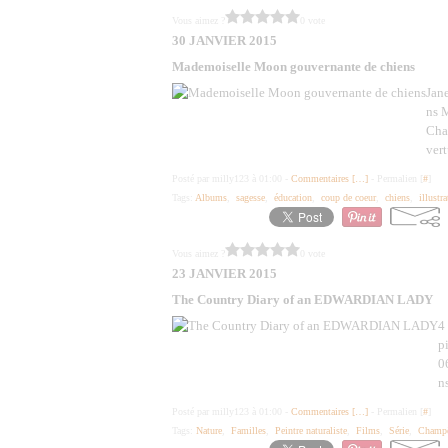
Vous aimez ?
0 vote
30 JANVIER 2015
Mademoiselle Moon gouvernante de chiens
Jan
ns 
Chaq
vert
Posté par milly123 à 01:00 -
Commentaires [
…
]
- Permalien [
#
]
Tags:
Albums
,
sagesse
,
éducation
,
coup de coeur
,
chiens
,
illustra
Vous aimez ?
0 vote
23 JANVIER 2015
The Country Diary of an EDWARDIAN LADY
4
p
0
n
Posté par milly123 à 01:00 -
Commentaires [
…
]
- Permalien [
#
]
Tags:
Nature
,
Familles
,
Peintre naturaliste
,
Films
,
Série
,
Champê