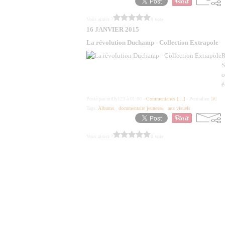
Vous aimez ?
0 vote
16 JANVIER 2015
La révolution Duchamp - Collection Extrapole
R
S
o
é
Posté par milly123 à 01:00 -
Commentaires [
…
]
- Permalien [
#
]
Tags:
Albums
,
documentaire jeunesse
,
arts visuels
Vous aimez ?
0 vote