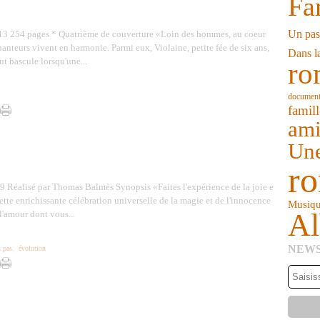
Fa
Jan
Fév
Mar
Avr
Un pas
Jan
Fév
Mar
013 254 pages * Quatrième de couverture «Loin des hommes, au coeur
hanteurs vivent en harmonie. Parmi eux, Violaine, petite fée de six ans,
Jan
Dans la
t bascule lorsqu'une...
ro
document
famill
ami
Une
ro
Réalisé par Thomas Balmès Synopsis «Faites l'expérience de la joie e
cette enrichissante célébration universelle de la magie et de l'innocence
Musiq
A
l'amour dont vous...
NEW
s pas
,
évolution