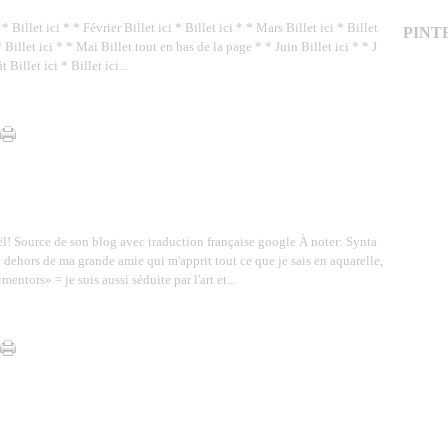
* Billet ici * * Février Billet ici * Billet ici * * Mars Billet ici * Billet
PINT
 * Billet ici * * Mai Billet tout en bas de la page * * Juin Billet ici * * J
t Billet ici * Billet ici...
l! Source de son blog avec traduction française google À noter: Synta
n dehors de ma grande amie qui m'apprit tout ce que je sais en aquarelle,
mentors» = je suis aussi séduite par l'art et...