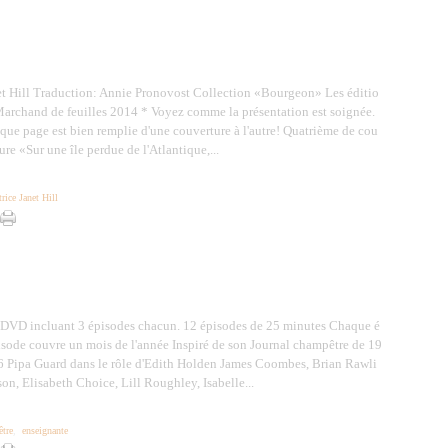
et Hill Traduction: Annie Pronovost Collection «Bourgeon» Les éditio
Marchand de feuilles 2014 * Voyez comme la présentation est soignée.
ue page est bien remplie d'une couverture à l'autre! Quatrième de cou
ure «Sur une île perdue de l'Atlantique,...
trice Janet Hill
 DVD incluant 3 épisodes chacun. 12 épisodes de 25 minutes Chaque é
isode couvre un mois de l'année Inspiré de son Journal champêtre de 19
6 Pipa Guard dans le rôle d'Edith Holden James Coombes, Brian Rawli
son, Elisabeth Choice, Lill Roughley, Isabelle...
tre
,
enseignante