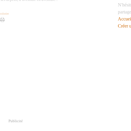
N'hésit
partag
 colorier
Accuei
Créer 
Publicité