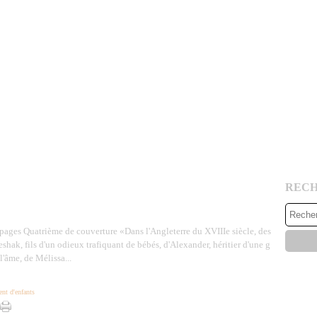
REC
pages Quatrième de couverture «Dans l'Angleterre du XVIIIe siècle, des
eshak, fils d'un odieux trafiquant de bébés, d'Alexander, héritier d'une g
l'âme, de Mélissa...
nt d'enfants