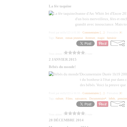
La fée taquine
Jeanne d'Arc Whitt Jet d'Encre 2
d'un bois merveilleux, fées et enc
grandit avec insouciance. Mais tou
Posté par milly123 à 01:00 -
Commentaires [
…
]
- Permalien [
#
]
Tags:
Nature
,
roman jeunesse
,
Aventure
,
magie
,
fantaisie
Vous aimez ?
0 vote
2 JANVIER 2015
Bébés du monde!
Documentaire Durée 1h19 2009 
t du bonheur à l'état pur dans 
des bébés. Voici la preuve que 
Posté par milly123 à 10:10 -
Commentaires [
…
]
- Permalien [
#
]
Tags:
culture
,
Films
,
naissances
,
Documentaire*
,
bébés
,
premier
Vous aimez ?
0 vote
28 DÉCEMBRE 2014