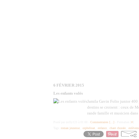
6 FÉVRIER 2015
Les enfants volés
Jamila Gavin Folio junior 400 
destins se croisent : ceux de M
rande famille et musicien dans 
Posté par milly123 à 01:00 -
Commentaires [
…
]
- Permalien [
#
]
Tags:
roman jeunesse
,
orphelinat
,
enfance
,
chant chorale
,
enlèveme