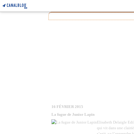
16 FÉVRIER 2015
La fugue de Junior Lapin
Elisabeth Delaigle EdiL
qui vit dans une clairiè
s’agit, va l’apprendre 