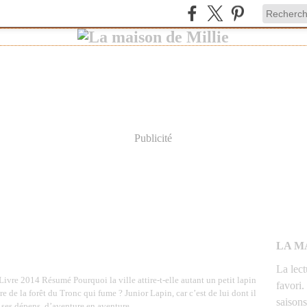
Publicité
LA M
La lec
ivre 2014 Résumé Pourquoi la ville attire-t-elle autant un petit lapin
favori.
re de la forêt du Tronc qui fume ? Junior Lapin, car c’est de lui dont il
saisons
à ses dépens, d’aventure en aventure...