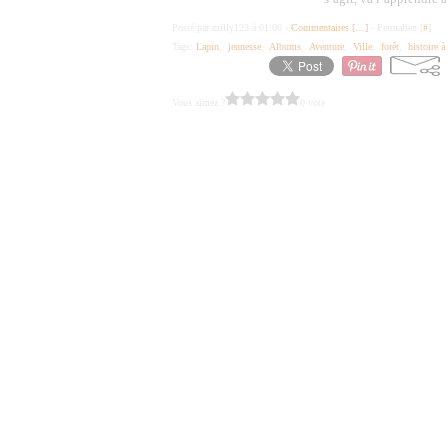
Posté par milly123 à 01:00 -
Commentaires [
…
]
- Permalien [
#
]
Tags:
Lapin
,
jeunesse
,
Albums
,
Aventure
,
Ville
,
forêt
,
histoire à
Vous aimez ?
0 vote