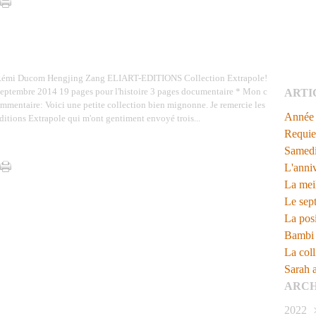
émi Ducom Hengjing Zang ELIART-EDITIONS Collection Extrapole!
eptembre 2014 19 pages pour l'histoire 3 pages documentaire * Mon c
ARTI
mmentaire: Voici une petite collection bien mignonne. Je remercie les
Année o
ditions Extrapole qui m'ont gentiment envoyé trois...
Requi
Samedi
L'anniv
La mei
Le sep
La posi
Bambi -
La coll
Sarah 
ARCH
2022