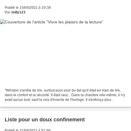
Publié le 15/04/2021 à 10:38
Par
milly123
"Winston s'arrêta de lire, surtout pour jouir du fait qu'il était en train de lire,
dans le confort et la sécurité. Il était seul... Dans la chambre elle-même, il n'y
avait aucun buit, sauf la voix d'insecte de l'horloge. Il s'enfonça plus
profondément...
Liste pour un doux confinement
Publié le 11/04/2021 à 01:00