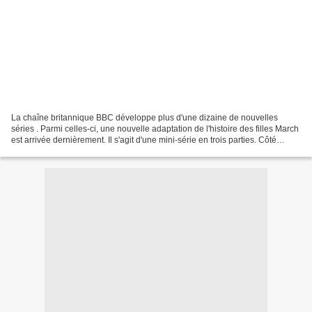
La chaîne britannique BBC développe plus d'une dizaine de nouvelles
séries . Parmi celles-ci, une nouvelle adaptation de l'histoire des filles March
est arrivée dernièrement. Il s'agit d'une mini-série en trois parties. Côté
scénario, la chaîne a confié...