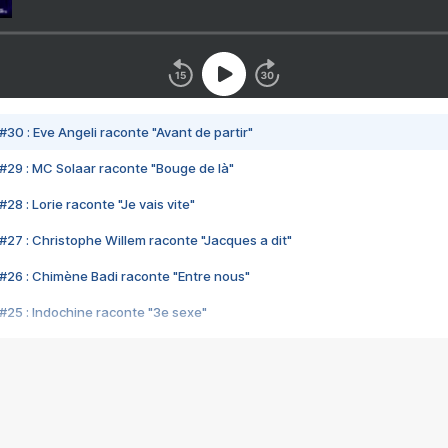
#30 : Eve Angeli raconte "Avant de partir"
#29 : MC Solaar raconte "Bouge de là"
28 : Lorie raconte "Je vais vite"
#27 : Christophe Willem raconte "Jacques a dit"
#26 : Chimène Badi raconte "Entre nous"
#25 : Indochine raconte "3e sexe"
#24 : Zaho raconte "C'est chelou"
#23 : Patrick Bruel raconte "Au café des délices"
#22 : Kyo raconte "Le chemin"